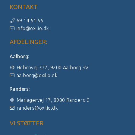
KONTAKT
69 14 51 55
info@oxilio.dk
AFDELINGER:
Aalborg:
Hobrovej 372, 9200 Aalborg SV
aalborg@oxilio.dk
Randers:
Mariagervej 17, 8900 Randers C
randers@oxilio.dk
VI STØTTER