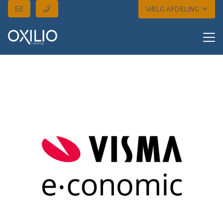
VÆLG AFDELING