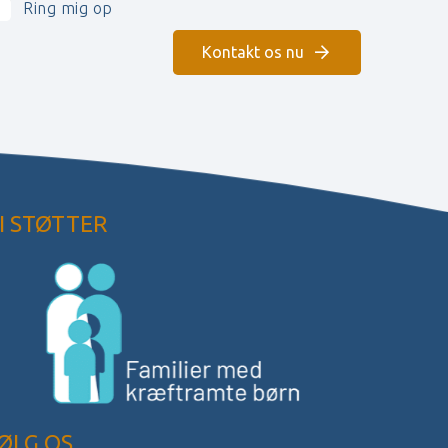
Ring mig op
Kontakt os nu
I STØTTER
ØLG OS