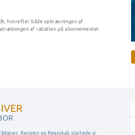
o.dk, hvorefter både opkrævningen af
fratrækningen af rabatten på abonnementet.
IVER
 BOR
 rådgiver. Revision og Regnskab startede vi