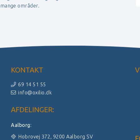
r mange områder.
KONTAKT
V
69 14 51 55
info@oxilio.dk
AFDELINGER:
Aalborg:
Hobrovej 372, 9200 Aalborg SV
F