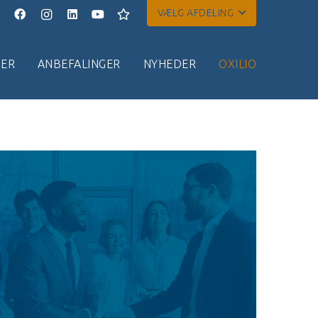
VÆLG AFDELING
ER
ANBEFALINGER
NYHEDER
OXILIO