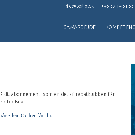
info@oxilio.dk
+45 69 14 51 55
SAMARBEJDE
KOMPETENC
på dit abonnement, som en del af rabatklubben får
gen LogBuy.
måneden. Og her får du: